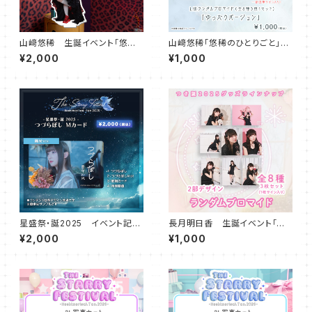
山﨑悠稀 生誕イベント「悠園
山﨑悠稀「悠稀のひとりごと」ラ
地2026」アクリルスタンドプレ
ンダムブロマイド（ゆったりバー
¥2,000
¥1,000
ート（NOIR Ver）
ジョン）
星盛祭・誕2025 イベント記念
長月明日香 生誕イベント「つき
楽曲 「つづらぼし」Mカード（陽
誕2025」ランダムブロマイド（2
¥2,000
¥1,000
光）
部Ver）