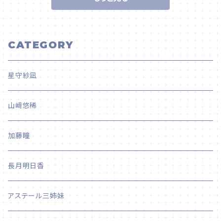
CATEGORY
星守紗凪
山﨑悠稀
加藤瞳
長月明日香
アステール三姉妹