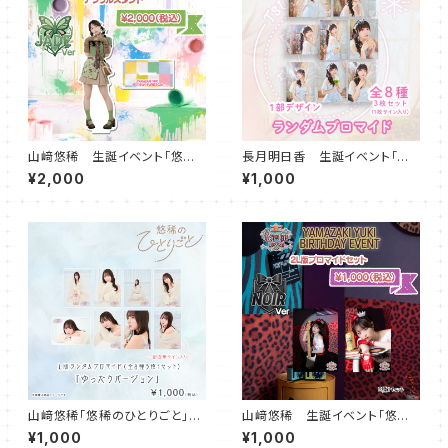
山﨑悠稀 生誕イベント「悠園
長月明日香 生誕イベント「つき
地2026」アクリルスタンドプレ
誕2025」ランダムブロマイド（1
¥2,000
¥1,000
ート（JADE Ver）
部Ver）
山﨑悠稀「悠稀のひとりごと」ラ
山﨑悠稀 生誕イベント「悠園
ンダムブロマイド（ゆったりバー
地2026」2Lブロマイドセット（N
¥1,000
¥1,000
ジョン）
OIR Ver）