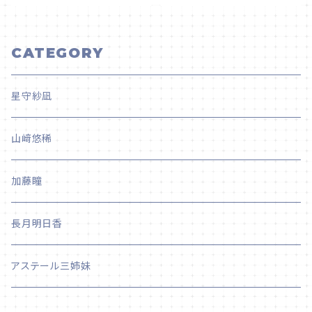
CATEGORY
星守紗凪
山﨑悠稀
加藤瞳
長月明日香
アステール三姉妹