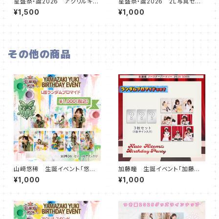
星盛祭・誕2026 アクリルキー
星盛祭・誕2026 2L写真セット
ホルダー Prism ver
（2枚組） Believe ver
¥1,500
¥1,000
その他の商品
山﨑悠稀 生誕イベント「悠園
加藤瞳 生誕イベント「加藤瞳
地2026」ランダムブロマイド（J
のおたんじょうび会2025」ラン
¥1,000
¥1,000
ADE Ver）
ダムブロマイド（2部Ver）