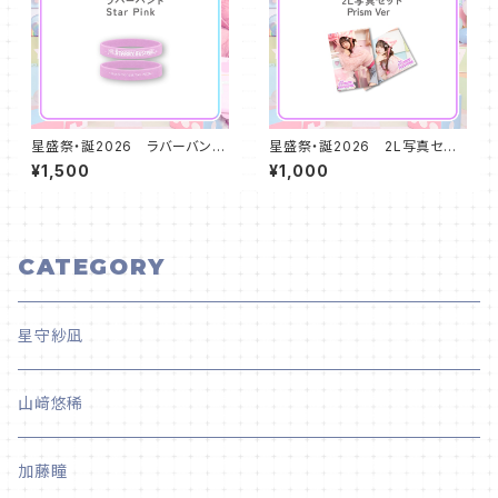
星盛祭・誕2026 ラバーバン
星盛祭・誕2026 2L写真セット
ド Star Pink
（2枚組） Prism ver
¥1,500
¥1,000
CATEGORY
星守紗凪
山﨑悠稀
加藤瞳