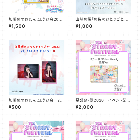
加藤瞳のおたんじょうび会2024
山﨑悠稀「悠稀のひとりごと」ラ
アクリルキーホルダー
ンダムブロマイド（キリッとバー
¥1,500
¥1,000
ジョン）
加藤瞳のおたんじょうび会 2L
星盛祭・誕2026 イベント記念
写真Bセット（2種1セット）
楽曲 「Prism Heart」Mカード
¥500
¥2,000
（全身）